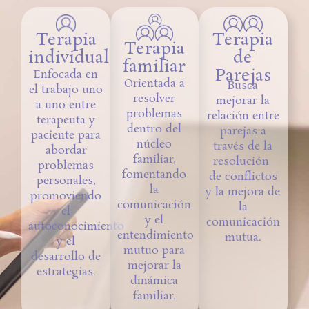
Terapia
Terapia
Terapia
de
individual
familiar
Parejas
Enfocada en
Orientada a
Busca
el trabajo uno
resolver
mejorar la
a uno entre
problemas
relación entre
terapeuta y
dentro del
parejas a
paciente para
núcleo
través de la
abordar
familiar,
resolución
problemas
fomentando
de conflictos
personales,
la
y la mejora de
promoviendo
comunicación
la
el
y el
comunicación
autoconocimiento
entendimiento
mutua.
y el
mutuo para
desarrollo de
mejorar la
estrategias.
dinámica
familiar.